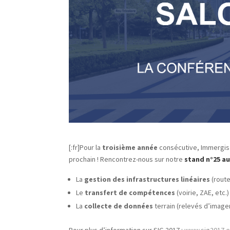
[:fr]Pour la
troisième année
consécutive, Immergis 
prochain ! Rencontrez-nous sur notre
stand n°25 au
La
gestion des infrastructures linéaires
(route
Le
transfert de compétences
(voirie, ZAE, etc.)
La
collecte de données
terrain (relevés d’image
Pour plus d’information sur SIG 2017 :
www.sig2017.es