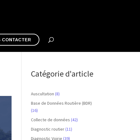
 CONTACTER
Catégorie d'article
Auscultation
(8)
Base de Données Routière (BDR)
(16)
Collecte de données
(42)
Diagnostic routier
(11)
Diagnostic Voirie
(39)