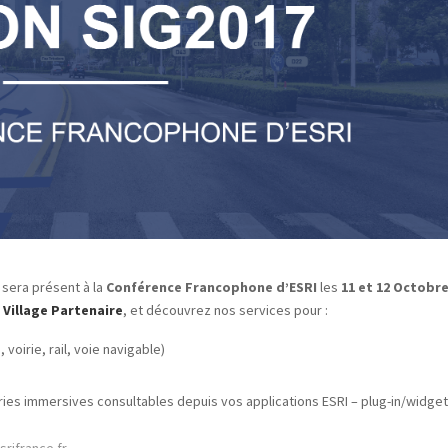
sera présent à la
Conférence Francophone d’ESRI
les
11 et 12 Octobr
 Village Partenaire
, et découvrez nos services pour :
, voirie, rail, voie navigable)
ries immersives consultables depuis vos applications ESRI – plug-in/widget
rifrance.fr