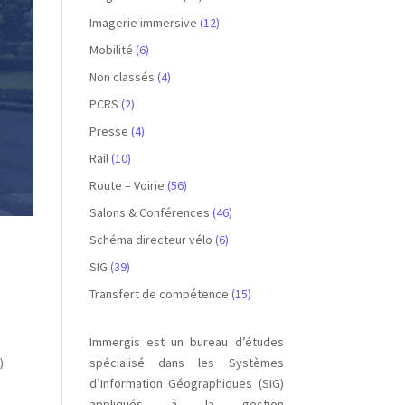
Imagerie immersive
(12)
Mobilité
(6)
Non classés
(4)
PCRS
(2)
Presse
(4)
Rail
(10)
Route – Voirie
(56)
Salons & Conférences
(46)
Schéma directeur vélo
(6)
e
SIG
(39)
Transfert de compétence
(15)
Immergis est un bureau d’études
)
spécialisé dans les Systèmes
d’Information Géographiques (SIG)
appliqués à la gestion