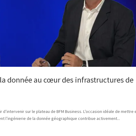
la donnée au cœur des infrastructures de
ir d’intervenir sur le plateau de BFM Business. L’occasion idéale de mettre 
nt l’ingénierie de la donnée géographique contribue activement...