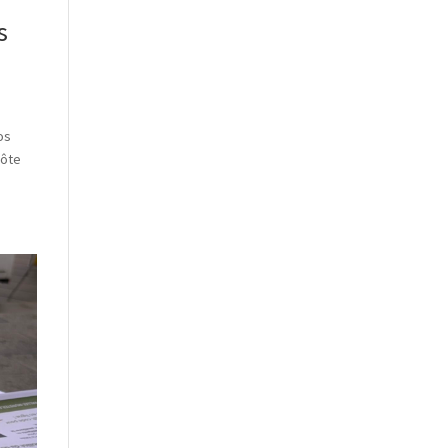
s
os
Côte