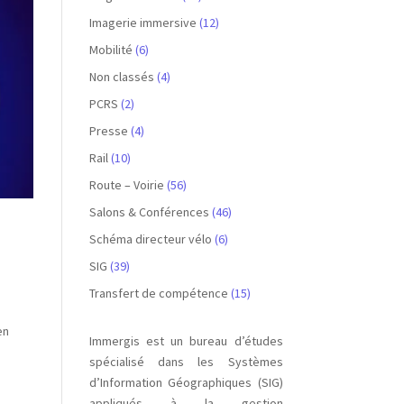
Imagerie immersive
(12)
Mobilité
(6)
Non classés
(4)
PCRS
(2)
Presse
(4)
Rail
(10)
Route – Voirie
(56)
Salons & Conférences
(46)
Schéma directeur vélo
(6)
SIG
(39)
Transfert de compétence
(15)
en
Immergis est un bureau d’études
spécialisé dans les Systèmes
d’Information Géographiques (SIG)
appliqués à la gestion