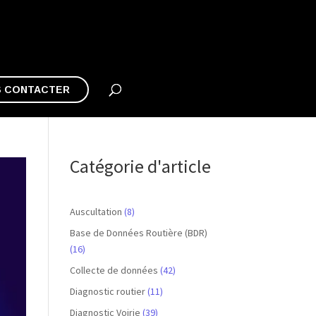
 CONTACTER
Catégorie d'article
Auscultation
(8)
Base de Données Routière (BDR)
(16)
Collecte de données
(42)
Diagnostic routier
(11)
Diagnostic Voirie
(39)