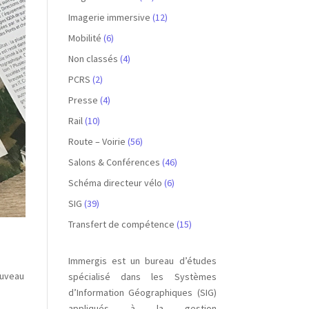
Imagerie immersive
(12)
Mobilité
(6)
Non classés
(4)
PCRS
(2)
Presse
(4)
Rail
(10)
Route – Voirie
(56)
Salons & Conférences
(46)
Schéma directeur vélo
(6)
SIG
(39)
Transfert de compétence
(15)
Immergis est un bureau d’études
ouveau
spécialisé dans les Systèmes
d’Information Géographiques (SIG)
appliqués à la gestion