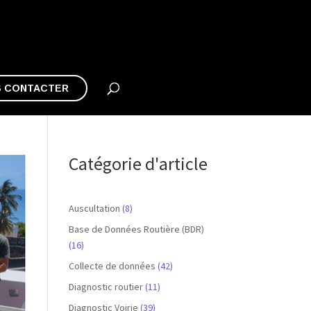
 CONTACTER
Catégorie d'article
Auscultation
(8)
Base de Données Routière (BDR)
(16)
Collecte de données
(42)
Diagnostic routier
(11)
Diagnostic Voirie
(39)