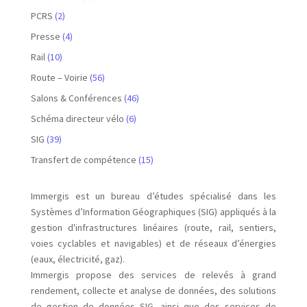
PCRS
(2)
Presse
(4)
Rail
(10)
Route – Voirie
(56)
Salons & Conférences
(46)
Schéma directeur vélo
(6)
SIG
(39)
Transfert de compétence
(15)
Immergis est un bureau d’études spécialisé dans les
Systèmes d’Information Géographiques (SIG) appliqués à la
gestion d'infrastructures linéaires (route, rail, sentiers,
voies cyclables et navigables) et de réseaux d’énergies
(eaux, électricité, gaz).
Immergis propose des services de relevés à grand
rendement, collecte et analyse de données, des solutions
de gestion de données SIG, ainsi que des services de